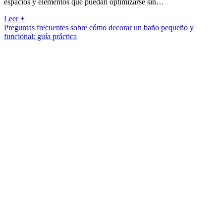
espacios y elementos que puedan optimizarse sin…
Cómo
Leer +
encontrar
Preguntas frecuentes sobre cómo decorar un baño pequeño y
oportunidades
funcional: guía práctica
para
renovar:
guía
para
decorar
un
baño
pequeño
y
funcional