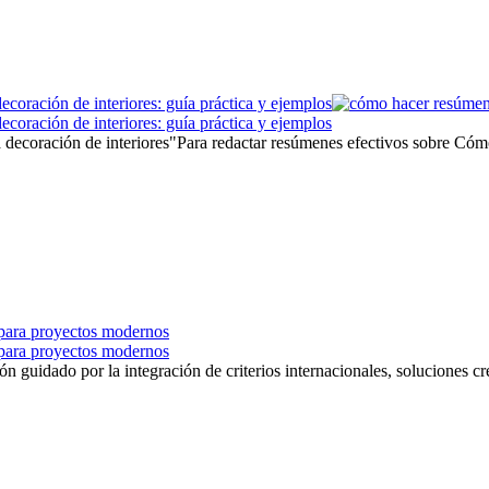
coración de interiores: guía práctica y ejemplos
coración de interiores: guía práctica y ejemplos
decoración de interiores"Para redactar resúmenes efectivos sobre Cómo 
s para proyectos modernos
s para proyectos modernos
ón guidado por la integración de criterios internacionales, soluciones cr