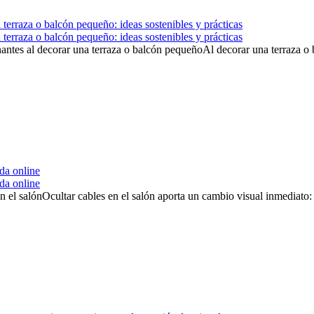
terraza o balcón pequeño: ideas sostenibles y prácticas
terraza o balcón pequeño: ideas sostenibles y prácticas
nantes al decorar una terraza o balcón pequeñoAl decorar una terraza o 
da online
da online
en el salónOcultar cables en el salón aporta un cambio visual inmediato