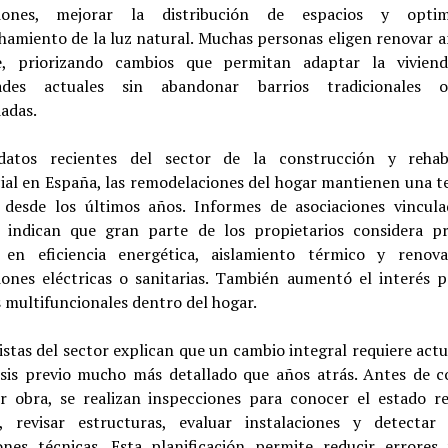
aciones, mejorar la distribución de espacios y optim
hamiento de la luz natural. Muchas personas eligen renovar a
, priorizando cambios que permitan adaptar la vivien
dades actuales sin abandonar barrios tradicionales 
adas.
atos recientes del sector de la construcción y rehabi
cial en España, las remodelaciones del hogar mantienen una t
a desde los últimos años. Informes de asociaciones vincula
a indican que gran parte de los propietarios considera pri
r en eficiencia energética, aislamiento térmico y renov
ciones eléctricas o sanitarias. También aumentó el interés p
 multifuncionales dentro del hogar.
istas del sector explican que un cambio integral requiere ac
isis previo mucho más detallado que años atrás. Antes de 
er obra, se realizan inspecciones para conocer el estado re
a, revisar estructuras, evaluar instalaciones y detectar 
iones técnicas. Esta planificación permite reducir errores 