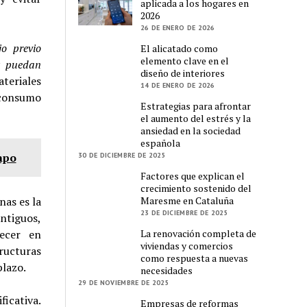
aplicada a los hogares en
2026
26 DE ENERO DE 2026
o previo
El alicatado como
elemento clave en el
os puedan
diseño de interiores
teriales
14 DE ENERO DE 2026
 consumo
Estrategias para afrontar
el aumento del estrés y la
ansiedad en la sociedad
española
mpo
30 DE DICIEMBRE DE 2025
Factores que explican el
crecimiento sostenido del
Maresme en Cataluña
as es la
23 DE DICIEMBRE DE 2025
ntiguos,
La renovación completa de
recer en
viviendas y comercios
tructuras
como respuesta a nuevas
plazo.
necesidades
29 DE NOVIEMBRE DE 2025
icativa.
Empresas de reformas