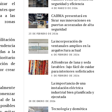
izar el
seguridad y eficiencia
4 DE MARZO DE 2026
ntes que
da a las
CABMA presentará en
Sicur sus innovaciones en
o zonas
puertas acorazadas de alta
seguridad
23 DE FEBRERO DE 2026
litación
La incorporación de
endencia
ventanales amplios en la
arquitectura actual
das a la
6 DE FEBRERO DE 2026
oritario
Alfombras de lana y seda
ación de
lavables: lujo fácil de cuidar
or crear
para interiores sofisticados
5 DE FEBRERO DE 2026
La importancia de una
tualmente
instalación eléctrica
industrial bien planificada y
comenzar
ejecutada
al de la
28 DE ENERO DE 2026
posibles
Tecnología y domótica
y evitar