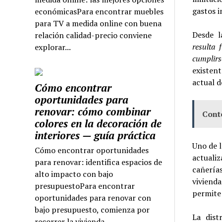
gastos i
económicasPara encontrar muebles
para TV a medida online con buena
Desde l
relación calidad-precio conviene
resulta 
explorar...
cumplir
existen
actual d
Cómo encontrar
oportunidades para
renovar: cómo combinar
Cont
colores en la decoración de
interiores — guía práctica
Uno de 
Cómo encontrar oportunidades
actuali
para renovar: identifica espacios de
cañería
alto impacto con bajo
vivienda
presupuestoPara encontrar
permite 
oportunidades para renovar con
bajo presupuesto, comienza por
La dist
recorrer la vivienda...