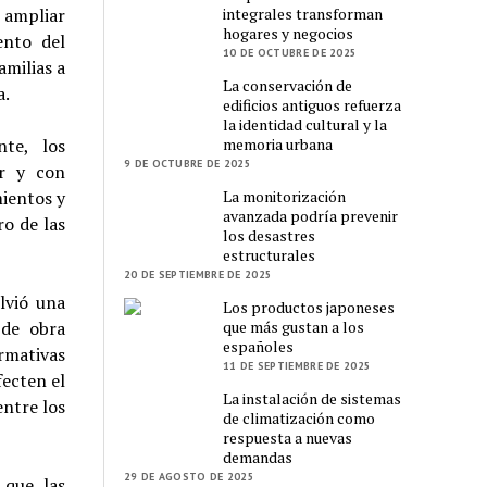
integrales transforman
 ampliar
hogares y negocios
ento del
10 DE OCTUBRE DE 2025
amilias a
La conservación de
a.
edificios antiguos refuerza
la identidad cultural y la
memoria urbana
nte, los
9 DE OCTUBRE DE 2025
er y con
La monitorización
mientos y
avanzada podría prevenir
o de las
los desastres
estructurales
20 DE SEPTIEMBRE DE 2025
lvió una
Los productos japoneses
que más gustan a los
 de obra
españoles
rmativas
11 DE SEPTIEMBRE DE 2025
fecten el
La instalación de sistemas
ntre los
de climatización como
respuesta a nuevas
demandas
29 DE AGOSTO DE 2025
 que las