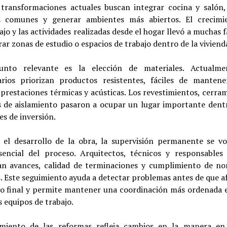
transformaciones actuales buscan integrar cocina y salón,
s comunes y generar ambientes más abiertos. El crecimi
ajo y las actividades realizadas desde el hogar llevó a muchas f
ar zonas de estudio o espacios de trabajo dentro de la viviend
nto relevante es la elección de materiales. Actualme
arios priorizan productos resistentes, fáciles de manten
prestaciones térmicas y acústicas. Los revestimientos, cerra
s de aislamiento pasaron a ocupar un lugar importante dentr
es de inversión.
 el desarrollo de la obra, la supervisión permanente se vo
sencial del proceso. Arquitectos, técnicos y responsables
an avances, calidad de terminaciones y cumplimiento de no
. Este seguimiento ayuda a detectar problemas antes de que a
do final y permite mantener una coordinación más ordenada e
s equipos de trabajo.
imiento de las reformas refleja cambios en la manera en