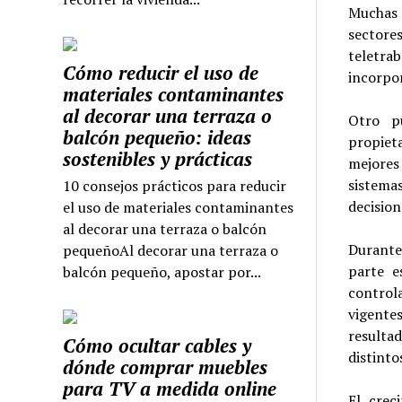
Muchas 
sectore
teletrab
Cómo reducir el uso de
incorpor
materiales contaminantes
al decorar una terraza o
Otro pu
balcón pequeño: ideas
propiet
sostenibles y prácticas
mejores 
sistema
10 consejos prácticos para reducir
decision
el uso de materiales contaminantes
al decorar una terraza o balcón
Durante
pequeñoAl decorar una terraza o
parte e
balcón pequeño, apostar por...
control
vigentes
resulta
Cómo ocultar cables y
distinto
dónde comprar muebles
para TV a medida online
El crec