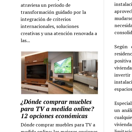
instal
atraviesa un periodo de
aprovec
transformación guidado por la
mudarse
integración de criterios
necesi
internacionales, soluciones
consolid
creativas y una atención renovada a
las...
Según d
residen
positiv
viviend
inverti
instala
espacios
¿Dónde comprar muebles
Especial
para TV a medida online?
un anál
12 opciones económicas
cualqui
viviend
Dónde comprar muebles para TV a
limitac
medida online: las mejores opciones