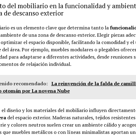
o del mobiliario en la funcionalidad y ambien
a de descanso exterior
iario es un elemento clave que determina tanto la
funcionali
ambiente de una zona de descanso exterior. Elegir piezas ade
optimizar el espacio disponible, facilitando la comodidad y el
e del área. Por ejemplo, muebles modulares o plegables ofrece
idad para adaptarse a diferentes actividades, desde reuniones s
mentos de relajación individual.
enido recomendado:
La reinvención de la falda de camil
do otomán por La novena Nube
el diseño y los materiales del mobiliario influyen directament
era
del espacio exterior. Maderas naturales, tejidos resistentes 
ie y colores neutros suelen crear un ambiente cálido y acoge
 que muebles metálicos o con líneas minimalistas aportan un 