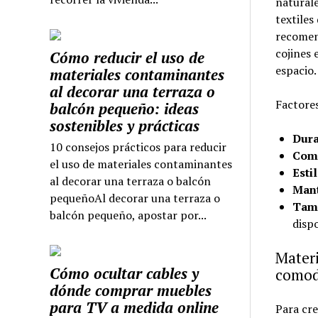
naturale
textiles
recomen
cojines 
Cómo reducir el uso de
espacio.
materiales contaminantes
al decorar una terraza o
Factores
balcón pequeño: ideas
sostenibles y prácticas
Dura
10 consejos prácticos para reducir
Com
el uso de materiales contaminantes
Esti
al decorar una terraza o balcón
Mant
pequeñoAl decorar una terraza o
Tama
balcón pequeño, apostar por...
dispo
Materi
Cómo ocultar cables y
comodi
dónde comprar muebles
para TV a medida online
Para cre