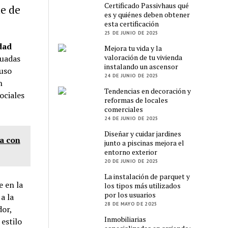
Certificado Passivhaus qué
te de
es y quiénes deben obtener
esta certificación
25 DE JUNIO DE 2025
dad
Mejora tu vida y la
valoración de tu vivienda
cuadas
instalando un ascensor
 uso
24 DE JUNIO DE 2025
n
Tendencias en decoración y
ociales
reformas de locales
comerciales
24 DE JUNIO DE 2025
Diseñar y cuidar jardines
la con
junto a piscinas mejora el
entorno exterior
20 DE JUNIO DE 2025
La instalación de parquet y
e en la
los tipos más utilizados
por los usuarios
a la
28 DE MAYO DE 2025
dor,
Inmobiliarias
estilo