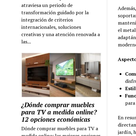
atraviesa un periodo de
Además, 
transformación guidado por la
soportar
integración de criterios
manteni
internacionales, soluciones
el metal
creativas y una atención renovada a
adaptánd
las...
modern
Aspecto
Com
disfr
Estil
Func
para 
¿Dónde comprar muebles
para TV a medida online?
En resum
12 opciones económicas
directam
Dónde comprar muebles para TV a
jardín, 
medida online: las mejores opciones