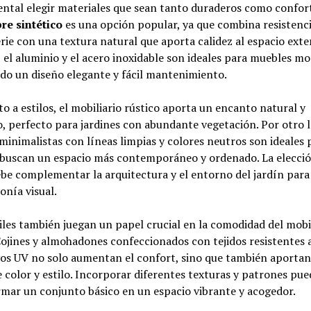
ntal elegir materiales que sean tanto duraderos como confort
e sintético
es una opción popular, ya que combina resistenci
ie con una textura natural que aporta calidez al espacio exter
el aluminio y el acero inoxidable son ideales para muebles m
do un diseño elegante y fácil mantenimiento.
o a estilos, el mobiliario rústico aporta un encanto natural y
, perfecto para jardines con abundante vegetación. Por otro l
minimalistas con líneas limpias y colores neutros son ideales 
 buscan un espacio más contemporáneo y ordenado. La elecció
ebe complementar la arquitectura y el entorno del jardín para
nía visual.
iles también juegan un papel crucial en la comodidad del mobil
Cojines y almohadones confeccionados con tejidos resistentes a
yos UV no solo aumentan el confort, sino que también aporta
 color y estilo. Incorporar diferentes texturas y patrones pue
mar un conjunto básico en un espacio vibrante y acogedor.