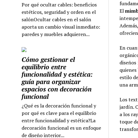
fundame
Por qué ocultar cables: beneficios
El
mimbr
estéticos, seguridad y orden en el
intemper
salónOcultar cables en el salón
Además, 
aporta un cambio visual inmediato:
ofrecien
paredes y muebles adquieren...
En cuant
orgánico
Cómo gestionar el
diseños 
equilibrio entre
quienes
funcionalidad y estética:
estilo d
guía para organizar
una armo
espacios con decoración
funcional
Los text
¿Qué es la decoración funcional y
jardín. 
por qué es clave para el equilibrio
a los ra
entre funcionalidad y estética?La
toque de
decoración funcional es un enfoque
transfor
de diseño interior...