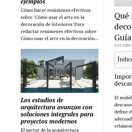
ejemplos
Cómo hacer resúmenes efectivos
Qué 
sobre "Cómo usar el arte en la
deco
decoración de interiores"Para
redactar resúmenes efectivos sobre
Guía
Cómo usar el arte en la decoración...
8 DE JUNI
Índic
Import
descan
El mobil
Los estudios de
descanso
arquitectura avanzan con
define e
soluciones integrales para
adecuado
proyectos modernos
relajars
El sector de la arquitectura