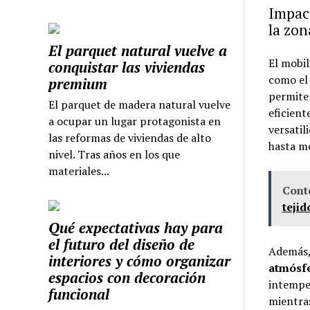
Impact
la zon
El parquet natural vuelve a
El mobil
conquistar las viviendas
como el 
premium
permite 
El parquet de madera natural vuelve
eficient
a ocupar un lugar protagonista en
versatil
las reformas de viviendas de alto
hasta mo
nivel. Tras años en los que
materiales...
Cont
teji
Qué expectativas hay para
el futuro del diseño de
Además, 
interiores y cómo organizar
atmósf
espacios con decoración
intemper
funcional
mientras