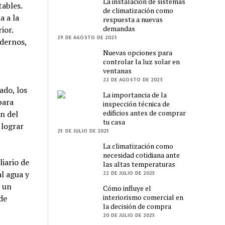
La instalación de sistemas
ables.
de climatización como
a a la
respuesta a nuevas
demandas
ior.
29 DE AGOSTO DE 2025
odernos,
Nuevas opciones para
controlar la luz solar en
ventanas
22 DE AGOSTO DE 2025
ado, los
La importancia de la
para
inspección técnica de
edificios antes de comprar
n del
tu casa
 lograr
25 DE JULIO DE 2025
La climatización como
necesidad cotidiana ante
iario de
las altas temperaturas
l agua y
22 DE JULIO DE 2025
n un
Cómo influye el
interiorismo comercial en
de
la decisión de compra
20 DE JULIO DE 2025