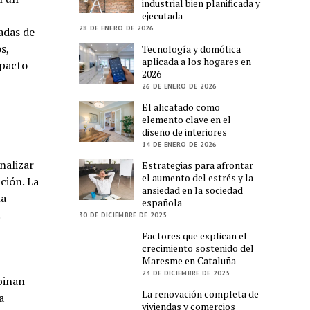
industrial bien planificada y
ejecutada
28 DE ENERO DE 2026
adas de
s,
Tecnología y domótica
aplicada a los hogares en
mpacto
2026
26 DE ENERO DE 2026
El alicatado como
elemento clave en el
diseño de interiores
14 DE ENERO DE 2026
nalizar
Estrategias para afrontar
el aumento del estrés y la
ción. La
ansiedad en la sociedad
la
española
.
30 DE DICIEMBRE DE 2025
Factores que explican el
crecimiento sostenido del
Maresme en Cataluña
23 DE DICIEMBRE DE 2025
binan
La renovación completa de
a
viviendas y comercios