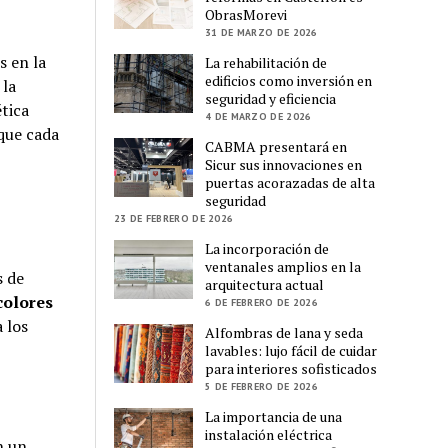
ObrasMorevi
31 DE MARZO DE 2026
 en la
La rehabilitación de
edificios como inversión en
 la
seguridad y eficiencia
tica
4 DE MARZO DE 2026
 que cada
CABMA presentará en
Sicur sus innovaciones en
puertas acorazadas de alta
seguridad
23 DE FEBRERO DE 2026
La incorporación de
ventanales amplios en la
s de
arquitectura actual
colores
6 DE FEBRERO DE 2026
 los
Alfombras de lana y seda
lavables: lujo fácil de cuidar
para interiores sofisticados
5 DE FEBRERO DE 2026
La importancia de una
instalación eléctrica
n un