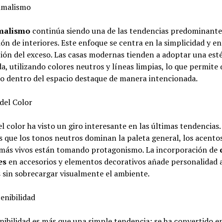
nimalismo
malismo
continúa siendo una de las tendencias predominantes
ón de interiores. Este enfoque se centra en la simplicidad y en
ión del exceso. Las casas modernas tienden a adoptar una esté
a, utilizando colores neutros y líneas limpias, lo que permite
o dentro del espacio destaque de manera intencionada.
 del Color
el color ha visto un giro interesante en las últimas tendencias.
 que los tonos neutros dominan la paleta general, los acento
 más vivos están tomando protagonismo. La incorporación de
es
en accesorios y elementos decorativos añade personalidad a
 sin sobrecargar visualmente el ambiente.
tenibilidad
nibilidad es más que una simple tendencia; se ha convertido e