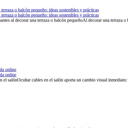
terraza o balcón pequeño: ideas sostenibles y prácticas
terraza o balcón pequeño: ideas sostenibles y prácticas
nantes al decorar una terraza o balcón pequeñoAl decorar una terraza o 
da online
da online
en el salónOcultar cables en el salón aporta un cambio visual inmediato