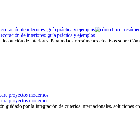
coración de interiores: guía práctica y ejemplos
coración de interiores: guía práctica y ejemplos
decoración de interiores"Para redactar resúmenes efectivos sobre Cómo 
s para proyectos modernos
s para proyectos modernos
ón guidado por la integración de criterios internacionales, soluciones cr